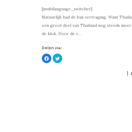
[multilanguage_switcher]
Natuurlijk had de bus vertraging. Want Thaila
een groot deel van Thailand nog steeds meer 
de klok. Door de v…
Delen via:
K
K
l
l
i
i
k
k
o
o
m
m
t
t
e
e
d
d
e
e
l
l
e
e
n
n
o
m
p
e
F
t
a
T
c
w
e
i
b
t
o
t
o
e