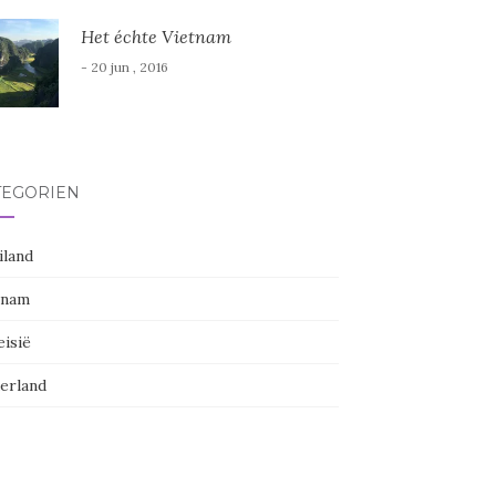
Het échte Vietnam
- 20 jun , 2016
TEGORIËN
iland
tnam
eisië
erland