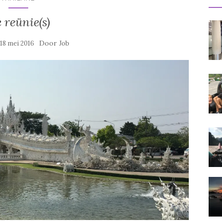
 reünie(s)
p
Door
18 mei 2016
Job