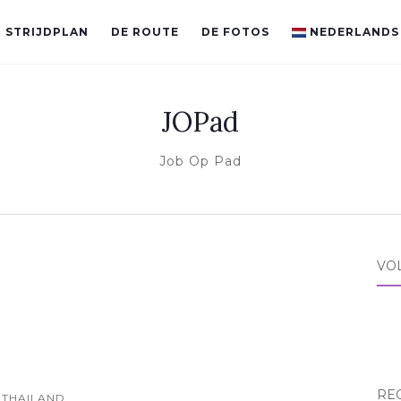
 STRIJDPLAN
DE ROUTE
DE FOTOS
NEDERLANDS
JOPad
Job Op Pad
VO
RE
THAILAND