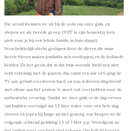
Die avond kwamen we uit bij de oom van onze gids, en
sliepen we als tweede groep OOIT in zijn homestay (een
plek waar je bij een lokale familie in huis slaapt).
Verschrikkelijk slecht geslapen door de dieren die maar
herrie bleven maken (ondanks m’n oordopjes) en de keiharde
bedden. En het gezin dat in dat huis woonde hield nou niet
echt rekening met de gasten, dus vanaf een uur of 6 ging de
TV aan, geluid overdreven hard, en was iedereen uitgebreid
met elkaar aan het praten. Je moet wat overhebben voor de
authentieke ervaring. Omdat we onze gids er de dag ervoor
van hadden overtuigd dat 1.5 liter water voor een hele dag
zweten en lopen bij lange na niet genoeg was kregen we de
volgende ochtend gelukkig 2.5 of 3 liter p.p. Vervolgens na
het ontbijt weer een heel eind gelopen. Om half 10 kregen