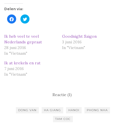
Delen via:
K
K
l
l
i
i
k
k
o
o
m
m
Ik heb veel te veel
Goodnight Saigon
t
t
Nederlands gepraat
e
e
3 juni 2016
d
d
28 juni 2016
In "Vietnam"
e
e
l
l
In "Vietnam"
e
e
n
n
o
m
Ik at krekels en rat
p
e
7 juni 2016
F
t
a
T
In "Vietnam"
c
w
e
i
b
t
o
t
o
e
k
r
Reactie (1)
(
(
W
W
o
o
r
r
d
d
DONG VAN
HA GIANG
HANOI
PHONG NHA
t
t
i
i
TAM COC
n
n
e
e
e
e