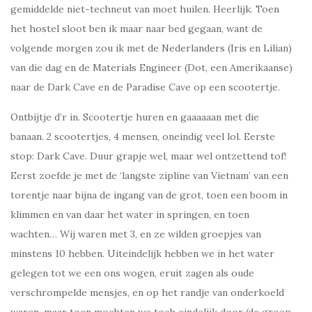
gemiddelde niet-techneut van moet huilen. Heerlijk. Toen
het hostel sloot ben ik maar naar bed gegaan, want de
volgende morgen zou ik met de Nederlanders (Iris en Lilian)
van die dag en de Materials Engineer (Dot, een Amerikaanse)
naar de Dark Cave en de Paradise Cave op een scootertje.
Ontbijtje d’r in. Scootertje huren en gaaaaaan met die
banaan. 2 scootertjes, 4 mensen, oneindig veel lol. Eerste
stop: Dark Cave. Duur grapje wel, maar wel ontzettend tof!
Eerst zoefde je met de ‘langste zipline van Vietnam’ van een
torentje naar bijna de ingang van de grot, toen een boom in
klimmen en van daar het water in springen, en toen
wachten… Wij waren met 3, en ze wilden groepjes van
minstens 10 hebben. Uiteindelijk hebben we in het water
gelegen tot we een ons wogen, eruit zagen als oude
verschrompelde mensjes, en op het randje van onderkoeld
waren, maar toen mochten we toch eindelijk door (de groep