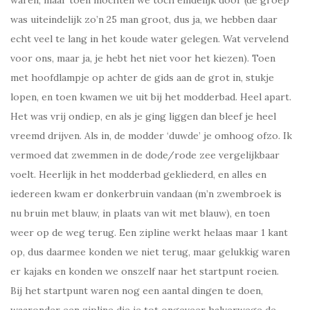
was uiteindelijk zo’n 25 man groot, dus ja, we hebben daar
echt veel te lang in het koude water gelegen. Wat vervelend
voor ons, maar ja, je hebt het niet voor het kiezen). Toen
met hoofdlampje op achter de gids aan de grot in, stukje
lopen, en toen kwamen we uit bij het modderbad. Heel apart.
Het was vrij ondiep, en als je ging liggen dan bleef je heel
vreemd drijven. Als in, de modder ‘duwde’ je omhoog ofzo. Ik
vermoed dat zwemmen in de dode/rode zee vergelijkbaar
voelt. Heerlijk in het modderbad gekliederd, en alles en
iedereen kwam er donkerbruin vandaan (m’n zwembroek is
nu bruin met blauw, in plaats van wit met blauw), en toen
weer op de weg terug. Een zipline werkt helaas maar 1 kant
op, dus daarmee konden we niet terug, maar gelukkig waren
er kajaks en konden we onszelf naar het startpunt roeien.
Bij het startpunt waren nog een aantal dingen te doen,
waaronder een zipline die je tot ongeveer halverwege de