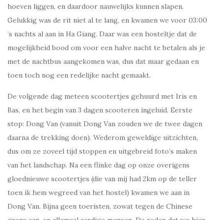
hoeven liggen, en daardoor nauwelijks kunnen slapen.
Gelukkig was de rit niet al te lang, en kwamen we voor 03:00
’s nachts al aan in Ha Giang. Daar was een hosteltje dat de
mogelijkheid bood om voor een halve nacht te betalen als je
met de nachtbus aangekomen was, dus dat maar gedaan en
toen toch nog een redelijke nacht gemaakt.
De volgende dag meteen scootertjes gehuurd met Iris en
Bas, en het begin van 3 dagen scooteren ingeluid. Eerste
stop: Dong Van (vanuit Dong Van zouden we de twee dagen
daarna de trekking doen). Wederom geweldige uitzichten,
dus om ze zoveel tijd stoppen en uitgebreid foto’s maken
van het landschap. Na een flinke dag op onze overigens
gloednieuwe scootertjes (die van mij had 2km op de teller
toen ik hem wegreed van het hostel) kwamen we aan in
Dong Van. Bijna geen toeristen, zowat tegen de Chinese
grens aan, en allemaal aardige mensen. De reden dat we hier