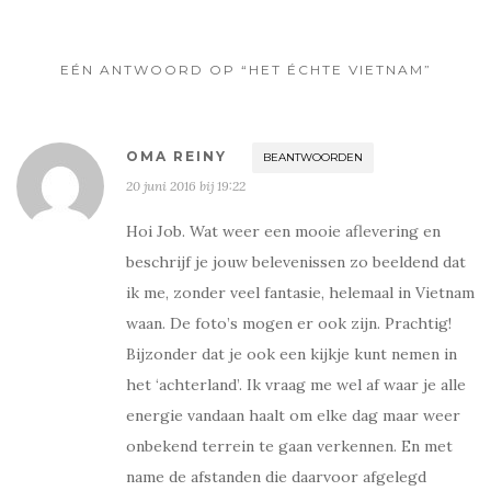
n
n
n
n
i
i
e
e
u
u
EÉN ANTWOORD OP “HET ÉCHTE VIETNAM”
w
w
v
v
e
e
n
n
s
s
t
t
e
e
OMA REINY
BEANTWOORDEN
r
r
g
g
20 juni 2016 bij 19:22
e
e
o
o
p
p
Hoi Job. Wat weer een mooie aflevering en
e
e
n
n
beschrijf je jouw belevenissen zo beeldend dat
d
d
)
)
ik me, zonder veel fantasie, helemaal in Vietnam
waan. De foto’s mogen er ook zijn. Prachtig!
Bijzonder dat je ook een kijkje kunt nemen in
het ‘achterland’. Ik vraag me wel af waar je alle
energie vandaan haalt om elke dag maar weer
onbekend terrein te gaan verkennen. En met
name de afstanden die daarvoor afgelegd