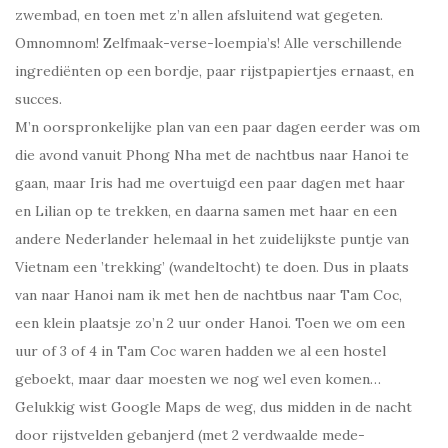
zwembad, en toen met z’n allen afsluitend wat gegeten.
Omnomnom! Zelfmaak-verse-loempia’s! Alle verschillende
ingrediënten op een bordje, paar rijstpapiertjes ernaast, en
succes.
M’n oorspronkelijke plan van een paar dagen eerder was om
die avond vanuit Phong Nha met de nachtbus naar Hanoi te
gaan, maar Iris had me overtuigd een paar dagen met haar
en Lilian op te trekken, en daarna samen met haar en een
andere Nederlander helemaal in het zuidelijkste puntje van
Vietnam een ’trekking’ (wandeltocht) te doen. Dus in plaats
van naar Hanoi nam ik met hen de nachtbus naar Tam Coc,
een klein plaatsje zo’n 2 uur onder Hanoi. Toen we om een
uur of 3 of 4 in Tam Coc waren hadden we al een hostel
geboekt, maar daar moesten we nog wel even komen…
Gelukkig wist Google Maps de weg, dus midden in de nacht
door rijstvelden gebanjerd (met 2 verdwaalde mede-