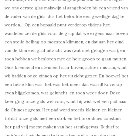
we ons eerste glas maiswijn al aangeboden bij een vriend van
de vader van de gids, dus het beloofde een gezellige dag te
worden… Op een bepaald punt verderop tijdens het
wandelen zei de gids voor de grap dat we ergens naar boven
een steile helling op moesten klimmen, en dat aan het eind
van de klim een gaaf uitzicht was (wat niet gelogen was), en
toen hebben we besloten met de hele groep te gaan muiten.
Gids kreunend en steunend naar boven, achter ons aan, want
wij hadden onze zinnen op het uitzicht gezet. En hoewel het
een helse klim was, het was het meer dan waard! Bovenop
even bijgekomen, wat geluncht, en toen weer door. Deze
keer ging onze gids wel voor, want hij wist wel een pad naar
de Chinese grens. Het pad werd steeds kleiner, en kleiner,
totdat onze gids met een stok en het broodmes constant
het pad vrij moest maken van het struikgewas. Ik durf te
zeggen dat wij de eerste toeristen ooit waren die daar